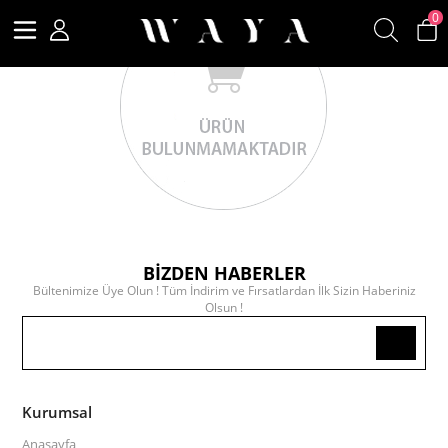
0
BİZDEN HABERLER
Bültenimize Üye Olun ! Tüm İndirim ve Fırsatlardan İlk Sizin Haberiniz
Olsun !
Kurumsal
Anasayfa